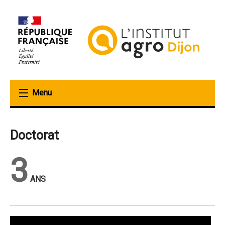
Aller
au
contenu
principal
Doctorat
3
ANS