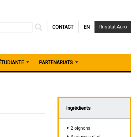
l'Institut Agro
CONTACT
EN
 ÉTUDIANTE
PARTENARIATS
Ingrédients
2 oignons
3 gousses d'ail