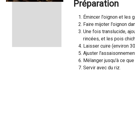
Préparation
s
i
c
Émincer l'oignon et les 
i
Faire mijoter l'oignon da
:
Une fois translucide, ajou
rincées, et les pois chic
Laisser cuire (environ 3
Ajuster l'assaisonnement 
Mélanger jusqu'à ce que 
Servir avec du riz.