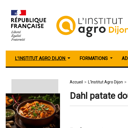
Aller
au
contenu
principal
L'INSTITUT AGRO DIJON
FORMATIONS
AD
V
Accueil
L'Institut Agro Dijon
o
Dahl patate do
u
s
ê
t
e